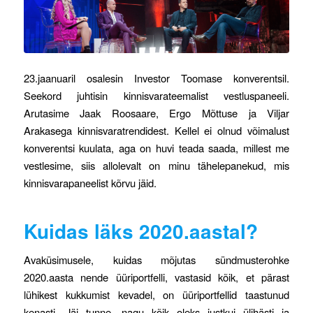
23.jaanuaril osalesin Investor Toomase konverentsil.
Seekord juhtisin kinnisvarateemalist vestluspaneeli.
Arutasime Jaak Roosaare, Ergo Mõttuse ja Viljar
Arakasega kinnisvaratrendidest. Kellel ei olnud võimalust
konverentsi kuulata, aga on huvi teada saada, millest me
vestlesime, siis allolevalt on minu tähelepanekud, mis
kinnisvarapaneelist kõrvu jäid.
Kuidas läks 2020.aastal?
Avaküsimusele, kuidas mõjutas sündmusterohke
2020.aasta nende üüriportfelli, vastasid kõik, et pärast
lühikest kukkumist kevadel, on üüriportfellid taastunud
kenasti. Jäi tunne, nagu kõik oleks justkui ülihästi ja