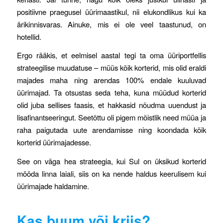
positiivne praegusel üürimaastikul, nii elukondlikus kui ka
ärikinnisvaras. Ainuke, mis ei ole veel taastunud, on
hotellid.
Ergo rääkis, et eelmisel aastal tegi ta oma üüriportfellis
strateegilise muudatuse – müüs kõik korterid, mis olid eraldi
majades maha ning arendas 100% endale kuuluvad
üürimajad. Ta otsustas seda teha, kuna müüdud korterid
olid juba sellises faasis, et hakkasid nõudma uuendust ja
lisafinantseeringut. Seetõttu oli pigem mõistlik need müüa ja
raha paigutada uute arendamisse ning koondada kõik
korterid üürimajadesse.
See on väga hea strateegia, kui Sul on üksikud korterid
mööda linna laiali, siis on ka nende haldus keerulisem kui
üürimajade haldamine.
Kas buum või kriis?