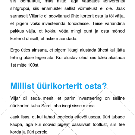
siis loomulikult, miks mitte, aga vaadates konverentsi
sihtgruppi, siis enamustel sellist võimekust ei ole. Jaak
sarnaselt Viljarile ei soovitanud ühte korterit osta ja tõi välja,
et pigem võiks investeerida fondidesse. Teise variandina
pakkus välja, et kokku võtta mingi punt ja osta mõned
korterid ühiselt, et riske maandada.
Ergo ütles ainsana, et pigem ikkagi alustada ühest kui jätta
tehing üldse tegemata. Kui alustav oled, siis tuleb alustada
1st mitte 100st.
Millist üürikorterit osta?
Viljar oli seda meelt, et parim investeering on selline
üürikorter, kuhu Sa ei taha isegi sisse minna.
Jaak lisas, et kui tahad tegeleda ettevõtlusega, üüri tubade
kaupa, aga kui soovid pigem passiivset tootlust, siis tee
korda ja üüri perele.