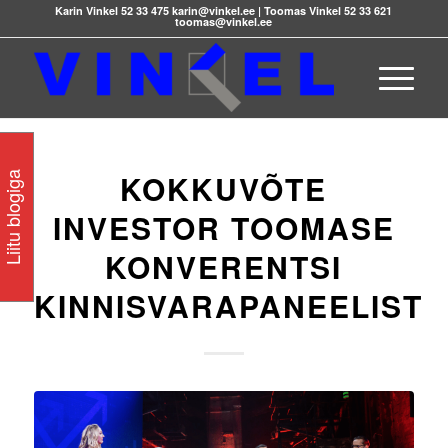
Karin Vinkel 52 33 475 karin@vinkel.ee | Toomas Vinkel 52 33 621
toomas@vinkel.ee
KOKKUVÕTE
Liitu blogiga
INVESTOR TOOMASE
KONVERENTSI
KINNISVARAPANEELIST