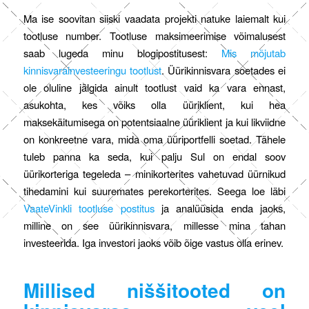
Ma ise soovitan siiski vaadata projekti natuke laiemalt kui
tootluse number. Tootluse maksimeerimise võimalusest
saab lugeda minu blogipostitusest:
Mis mõjutab
kinnisvarainvesteeringu tootlust
. Üürikinnisvara soetades ei
ole oluline jälgida ainult tootlust vaid ka vara ennast,
asukohta, kes võiks olla üüriklient, kui hea
maksekäitumisega on potentsiaalne üüriklient ja kui likviidne
on konkreetne vara, mida oma üüriportfelli soetad. Tähele
tuleb panna ka seda, kui palju Sul on endal soov
üürikorteriga tegeleda – minikorterites vahetuvad üürnikud
tihedamini kui suuremates perekorterites. Seega loe läbi
VaateVinkli tootluse postitus
ja analüüsida enda jaoks,
milline on see üürikinnisvara, millesse mina tahan
investeerida. Iga investori jaoks võib õige vastus olla erinev.
Millised niššitooted on