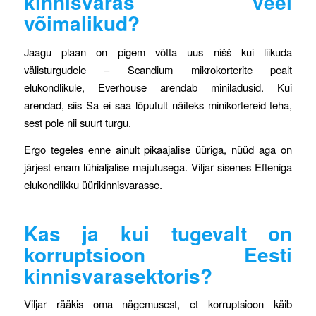
kinnisvaras veel
võimalikud?
Jaagu plaan on pigem võtta uus nišš kui liikuda
välisturgudele – Scandium mikrokorterite pealt
elukondlikule, Everhouse arendab miniladusid. Kui
arendad, siis Sa ei saa lõputult näiteks minikortereid teha,
sest pole nii suurt turgu.
Ergo tegeles enne ainult pikaajalise üüriga, nüüd aga on
järjest enam lühialjalise majutusega. Viljar sisenes Efteniga
elukondlikku üürikinnisvarasse.
Kas ja kui tugevalt on
korruptsioon Eesti
kinnisvarasektoris?
Viljar rääkis oma nägemusest, et korruptsioon käib