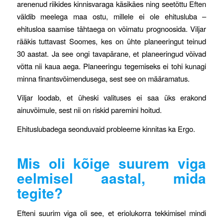
arenenud riikides kinnisvaraga käsikäes ning seetõttu Eften
väldib meelega maa ostu, millele ei ole ehitusluba –
ehitusloa saamise tähtaega on võimatu prognoosida. Viljar
rääkis tuttavast Soomes, kes on ühte planeeringut teinud
30 aastat. Ja see ongi tavapärane, et planeeringud võivad
võtta nii kaua aega. Planeeringu tegemiseks ei tohi kunagi
minna finantsvõimendusega, sest see on määramatus.
Viljar loodab, et üheski valituses ei saa üks erakond
ainuvõimule, sest nii on riskid paremini hoitud.
Ehituslubadega seonduvaid probleeme kinnitas ka Ergo.
Mis oli kõige suurem viga
eelmisel aastal, mida
tegite?
Efteni suurim viga oli see, et eriolukorra tekkimisel mindi