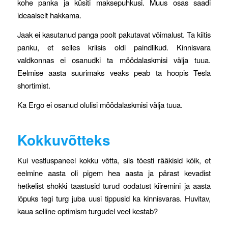
kohe panka ja küsiti maksepuhkusi. Muus osas saadi
ideaalselt hakkama.
Jaak ei kasutanud panga poolt pakutavat võimalust. Ta kiitis
panku, et selles kriisis oldi paindlikud. Kinnisvara
valdkonnas ei osanudki ta möödalaskmisi välja tuua.
Eelmise aasta suurimaks veaks peab ta hoopis Tesla
shortimist.
Ka Ergo ei osanud olulisi möödalaskmisi välja tuua.
Kokkuvõtteks
Kui vestluspaneel kokku võtta, siis tõesti rääkisid kõik, et
eelmine aasta oli pigem hea aasta ja pärast kevadist
hetkelist shokki taastusid turud oodatust kiiremini ja aasta
lõpuks tegi turg juba uusi tippusid ka kinnisvaras. Huvitav,
kaua selline optimism turgudel veel kestab?