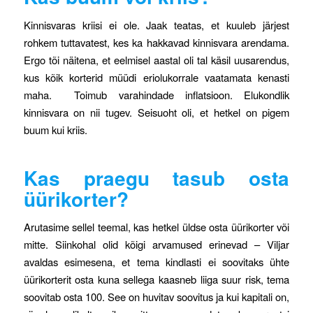
Kinnisvaras kriisi ei ole. Jaak teatas, et kuuleb järjest
rohkem tuttavatest, kes ka hakkavad kinnisvara arendama.
Ergo tõi näitena, et eelmisel aastal oli tal käsil uusarendus,
kus kõik korterid müüdi eriolukorrale vaatamata kenasti
maha. Toimub varahindade inflatsioon. Elukondlik
kinnisvara on nii tugev. Seisuoht oli, et hetkel on pigem
buum kui kriis.
Kas praegu tasub osta
üürikorter?
Arutasime sellel teemal, kas hetkel üldse osta üürikorter või
mitte. Siinkohal olid kõigi arvamused erinevad – Viljar
avaldas esimesena, et tema kindlasti ei soovitaks ühte
üürikorterit osta kuna sellega kaasneb liiga suur risk, tema
soovitab osta 100. See on huvitav soovitus ja kui kapitali on,