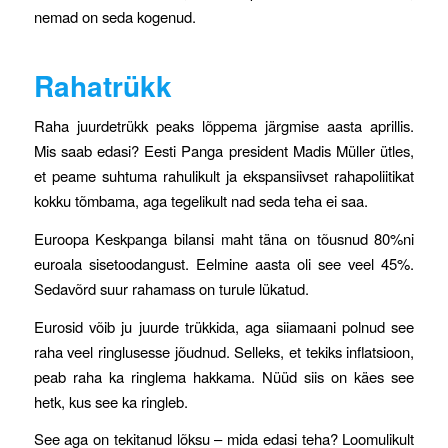
nemad on seda kogenud.
Rahatrükk
Raha juurdetrükk peaks lõppema järgmise aasta aprillis.
Mis saab edasi? Eesti Panga president Madis Müller ütles,
et peame suhtuma rahulikult ja ekspansiivset rahapoliitikat
kokku tõmbama, aga tegelikult nad seda teha ei saa.
Euroopa Keskpanga bilansi maht täna on tõusnud 80%ni
euroala sisetoodangust. Eelmine aasta oli see veel 45%.
Sedavõrd suur rahamass on turule lükatud.
Eurosid võib ju juurde trükkida, aga siiamaani polnud see
raha veel ringlusesse jõudnud. Selleks, et tekiks inflatsioon,
peab raha ka ringlema hakkama. Nüüd siis on käes see
hetk, kus see ka ringleb.
See aga on tekitanud lõksu – mida edasi teha? Loomulikult