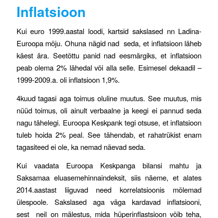
Inflatsioon
Kui euro 1999.aastal loodi, kartsid sakslased nn Ladina-
Euroopa mõju. Ohuna nägid nad seda, et inflatsioon läheb
käest ära. Seetõttu panid nad eesmärgiks, et inflatsioon
peab olema 2% lähedal või alla selle. Esimesel dekaadil –
1999-2009.a. oli inflatsioon 1,9%.
4kuud tagasi aga toimus oluline muutus. See muutus, mis
nüüd toimus, oli ainult verbaalne ja keegi ei pannud seda
nagu tähelegi. Euroopa Keskpank tegi otsuse, et inflatsioon
tuleb hoida 2% peal. See tähendab, et rahatrükist enam
tagasiteed ei ole, ka nemad näevad seda.
Kui vaadata Euroopa Keskpanga bilansi mahtu ja
Saksamaa eluasemehinnaindeksit, siis näeme, et alates
2014.aastast liiguvad need korrelatsioonis mõlemad
ülespoole. Sakslased aga väga kardavad inflatsiooni,
sest neil on mälestus, mida hüperinflastsioon võib teha,