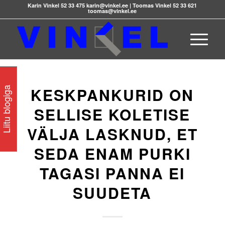
Karin Vinkel 52 33 475 karin@vinkel.ee | Toomas Vinkel 52 33 621
toomas@vinkel.ee
KESKPANKURID ON
Liitu blogiga
SELLISE KOLETISE
VÄLJA LASKNUD, ET
SEDA ENAM PURKI
TAGASI PANNA EI
SUUDETA