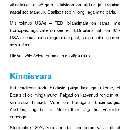
väidetakse, et kõrgem inflatsioon on ajutine ja järgmisel
aastal see taandub. Osaliselt see nii ongi, aga mitte päris.
Mis toimub USAs – FEDi bilansimaht on sama, mis
Euroopas, aga vahe on see, et FEDi bilansimaht on 40%
USA sisemajanduse kogutoodangust, seega neil on parem
seis kui meil.
Üldiselt võib öelda, et maailm on väga rikkis.
Kinnisvara
Kui võrdleme kodu hindasid palga kasvuga, näeme, et
Eestis ei ole mingit muret. Palgad on kasvanud rohkem kui
kinnisvara hinnad. Mure on Portugalis, Luxemburgis,
Austrias, Ungaris jne. Meie pilt on väga hea võrreldes
nendega.
Stockholmis 80% kodulaenudest on antud välja nii, et