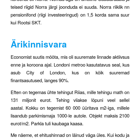
teised riigid Norra järgi joonduda ei suuda. Norra riiklik nn
pensionifond (riigi investeeringud) on 1,5 korda sama suur
kui Rootsi SKT.
Ärikinnisvara
Economist suutis mõõta, mis oli suuremate linnade aktiivsus
enne ja koroona ajal. Londoni metroo kasutatavus seal, kus
asub City of London, kus on kõik suuremad
finantsasutused, langes 90%.
Eften on tegemas ühte tehingut Riias, mille tehingu math on
131 miljonit eurot. Tehing viiakse lõpuni veel sellel
aastal. Kokku on tegemist 60 000 üüritava m2-iga, millele
lisandub parkimismaja 1000-le autole. Objekt maksis 2100
eurot/m2. Parkla tuli kaubaga kaasa.
Me näeme, et ehitushinnad on läinud väga üles. Kui kodu ja