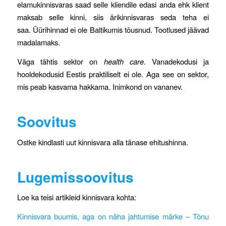
elamukinnisvaras saad selle kliendile edasi anda ehk klient
maksab selle kinni, siis ärikinnisvaras seda teha ei
saa. Üürihinnad ei ole Baltikumis tõusnud. Tootlused jäävad
madalamaks.
Väga tähtis sektor on
health care
. Vanadekodusi ja
hooldekodusid Eestis praktiliselt ei ole. Aga see on sektor,
mis peab kasvama hakkama. Inimkond on vananev.
Soovitus
Ostke kindlasti uut kinnisvara alla tänase ehitushinna.
Lugemissoovitus
Loe ka teisi artikleid kinnisvara kohta:
Kinnisvara buumis, aga on näha jahtumise märke – Tõnu