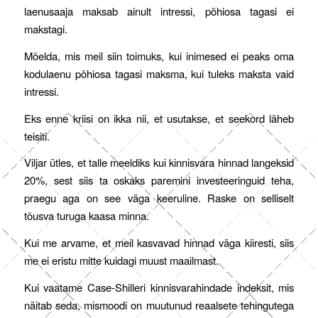
laenusaaja maksab ainult intressi, põhiosa tagasi ei
makstagi.
Mõelda, mis meil siin toimuks, kui inimesed ei peaks oma
kodulaenu põhiosa tagasi maksma, kui tuleks maksta vaid
intressi.
Eks enne kriisi on ikka nii, et usutakse, et seekord läheb
teisiti.
Viljar ütles, et talle meeldiks kui kinnisvara hinnad langeksid
20%, sest siis ta oskaks paremini investeeringuid teha,
praegu aga on see väga keeruline. Raske on selliselt
tõusva turuga kaasa minna.
Kui me arvame, et meil kasvavad hinnad väga kiiresti, siis
me ei eristu mitte kuidagi muust maailmast.
Kui vaatame Case-Shilleri kinnisvarahindade indeksit, mis
näitab seda, mismoodi on muutunud reaalsete tehingutega