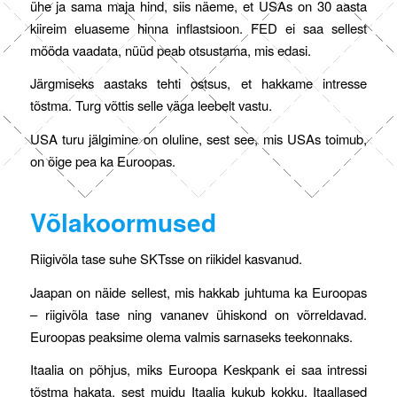
ühe ja sama maja hind, siis näeme, et USAs on 30 aasta
kiireim eluaseme hinna inflastsioon. FED ei saa sellest
mööda vaadata, nüüd peab otsustama, mis edasi.
Järgmiseks aastaks tehti ostsus, et hakkame intresse
tõstma. Turg võttis selle väga leebelt vastu.
USA turu jälgimine on oluline, sest see, mis USAs toimub,
on õige pea ka Euroopas.
Võlakoormused
Riigivõla tase suhe SKTsse on riikidel kasvanud.
Jaapan on näide sellest, mis hakkab juhtuma ka Euroopas
– riigivõla tase ning vananev ühiskond on võrreldavad.
Euroopas peaksime olema valmis sarnaseks teekonnaks.
Itaalia on põhjus, miks Euroopa Keskpank ei saa intressi
tõstma hakata, sest muidu Itaalia kukub kokku. Itaallased