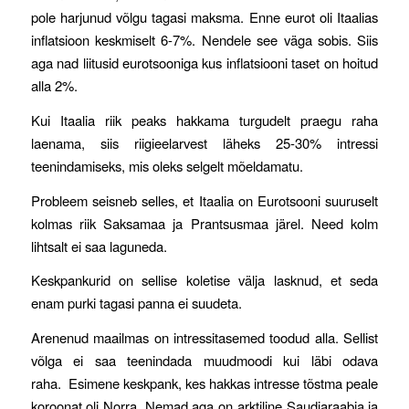
pole harjunud võlgu tagasi maksma. Enne eurot oli Itaalias
inflatsioon keskmiselt 6-7%. Nendele see väga sobis. Siis
aga nad liitusid eurotsooniga kus inflatsiooni taset on hoitud
alla 2%.
Kui Itaalia riik peaks hakkama turgudelt praegu raha
laenama, siis riigieelarvest läheks 25-30% intressi
teenindamiseks, mis oleks selgelt mõeldamatu.
Probleem seisneb selles, et Itaalia on Eurotsooni suuruselt
kolmas riik Saksamaa ja Prantsusmaa järel. Need kolm
lihtsalt ei saa laguneda.
Keskpankurid on sellise koletise välja lasknud, et seda
enam purki tagasi panna ei suudeta.
Arenenud maailmas on intressitasemed toodud alla. Sellist
võlga ei saa teenindada muudmoodi kui läbi odava
raha. Esimene keskpank, kes hakkas intresse tõstma peale
koroonat oli Norra. Nemad aga on arktiline Saudiaraabia ja