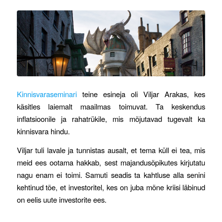
Kinnisvaraseminari
teine esineja oli Viljar Arakas, kes
käsitles laiemalt maailmas toimuvat. Ta keskendus
inflatsioonile ja rahatrükile, mis mõjutavad tugevalt ka
kinnisvara hindu.
Viljar tuli lavale ja tunnistas ausalt, et tema küll ei tea, mis
meid ees ootama hakkab, sest majandusõpikutes kirjutatu
nagu enam ei toimi. Samuti seadis ta kahtluse alla senini
kehtinud tõe, et investoritel, kes on juba mõne kriisi läbinud
on eelis uute investorite ees.