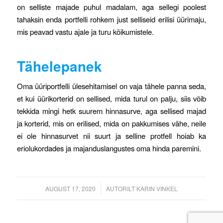
on selliste majade puhul madalam, aga sellegi poolest
tahaksin enda portfelli rohkem just selliseid erilisi üürimaju,
mis peavad vastu ajale ja turu kõikumistele.
Tähelepanek
Oma üüriportfelli ülesehitamisel on vaja tähele panna seda,
et kui üürikorterid on sellised, mida turul on palju, siis võib
tekkida mingi hetk suurem hinnasurve, aga sellised majad
ja korterid, mis on erilised, mida on pakkumises vähe, neile
ei ole hinnasurvet nii suurt ja selline protfell hoiab ka
eriolukordades ja majanduslangustes oma hinda paremini.
/
AUGUST 17, 2020
AUTORILT
KARIN VINKEL