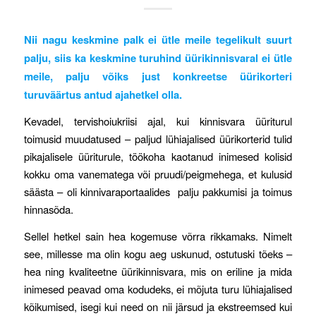
Nii nagu keskmine palk ei ütle meile tegelikult suurt
palju, siis ka keskmine turuhind üürikinnisvaral ei ütle
meile, palju võiks just konkreetse üürikorteri
turuväärtus antud ajahetkel olla.
Kevadel, tervishoiukriisi ajal, kui kinnisvara üüriturul
toimusid muudatused – paljud lühiajalised üürikorterid tulid
pikajalisele üüriturule, töökoha kaotanud inimesed kolisid
kokku oma vanematega või pruudi/peigmehega, et kulusid
säästa – oli kinnivaraportaalides palju pakkumisi ja toimus
hinnasõda.
Sellel hetkel sain hea kogemuse võrra rikkamaks. Nimelt
see, millesse ma olin kogu aeg uskunud, ostutuski tõeks –
hea ning kvaliteetne üürikinnisvara, mis on eriline ja mida
inimesed peavad oma kodudeks, ei mõjuta turu lühiajalised
kõikumised, isegi kui need on nii järsud ja ekstreemsed kui