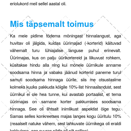
eriolukord meil sellel aastal oli.
Mis täpsemalt toimus
Ka meie pidime tõdema mõningast hinnalangust, aga
huvitav oli jälgida, kuidas üürimajad (-korterid) käituvad
vähemalt turu lühiajalise languse puhul erinevalt.
Üürimajas, kus on palju üürikortereid ja liikuvust rohkem,
küsitakse hindu alla ning kui mõnele üürnikule anname
soodsama hinna ja vabaks jäänud korterid paneme turul
samuti soodsama hinnaga üürile, siis me otsustasime
kolmeks kuuks pakkuda kõigile 10%-list hinnaalandust, sest
üürnikul ei ole hea tunne, kui avastab portaalist, et tema
üürimajas on sarnane korter pakkumises soodsama
hinnaga. See oli lihtsalt inimlikust aspektist õige tegu.
Samas selles konkreetses majas langes kogu üüritulu 10%
(reaalselt natuke vähem, sest lahkuvate üürnikega oli eraldi
kokkulepe, aga suures pildis oli pilt selline).