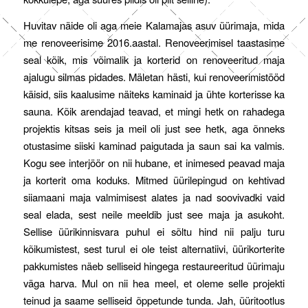
Huvitav näide oli aga meie Kalamajas asuv üürimaja, mida
me renoveerisime 2016.aastal. Renoveerimisel taastasime
seal kõik, mis võimalik ja korterid on renoveeritud maja
ajalugu silmas pidades. Mäletan hästi, kui renoveerimistööd
käisid, siis kaalusime näiteks kaminaid ja ühte korterisse ka
sauna. Kõik arendajad teavad, et mingi hetk on rahadega
projektis kitsas seis ja meil oli just see hetk, aga õnneks
otustasime siiski kaminad paigutada ja saun sai ka valmis.
Kogu see interjöör on nii hubane, et inimesed peavad maja
ja korterit oma koduks. Mitmed üürilepingud on kehtivad
siiamaani maja valmimisest alates ja nad soovivadki vaid
seal elada, sest neile meeldib just see maja ja asukoht.
Sellise üürikinnisvara puhul ei sõltu hind nii palju turu
kõikumistest, sest turul ei ole teist alternatiivi, üürikorterite
pakkumistes näeb selliseid hingega restaureeritud üürimaju
väga harva. Mul on nii hea meel, et oleme selle projekti
teinud ja saame selliseid õppetunde tunda. Jah, üüritootlus