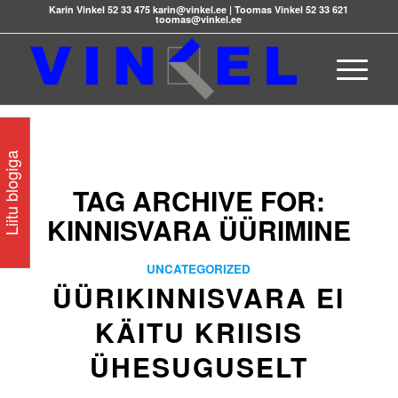
Karin Vinkel 52 33 475 karin@vinkel.ee | Toomas Vinkel 52 33 621
toomas@vinkel.ee
Liitu blogiga
TAG ARCHIVE FOR:
KINNISVARA ÜÜRIMINE
UNCATEGORIZED
ÜÜRIKINNISVARA EI
KÄITU KRIISIS
ÜHESUGUSELT