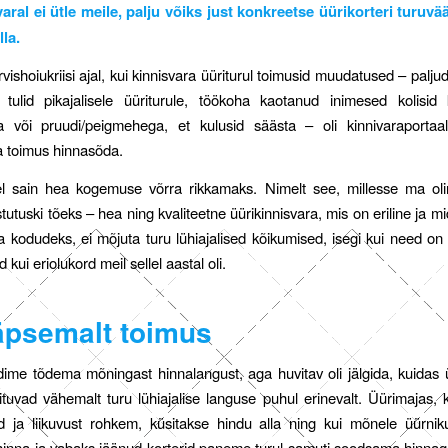
aral ei ütle meile, palju võiks just konkreetse üürikorteri turuv
lla.
vishoiukriisi ajal, kui kinnisvara üüriturul toimusid muudatused – paljud
id tulid pikajalisele üüriturule, töökoha kaotanud inimesed kolisi
 või pruudi/peigmehega, et kulusid säästa – oli kinnivaraportaa
a toimus hinnasõda.
kel sain hea kogemuse võrra rikkamaks. Nimelt see, millesse ma ol
tutuski tõeks – hea ning kvaliteetne üürikinnisvara, mis on eriline ja m
kodudeks, ei mõjuta turu lühiajalised kõikumised, isegi kui need on n
kui eriolukord meil sellel aastal oli.
äpsemalt toimus
ime tõdema mõningast hinnalangust, aga huvitav oli jälgida, kuidas 
äituvad vähemalt turu lühiajalise languse puhul erinevalt. Üürimajas, 
id ja liikuvust rohkem, küsitakse hindu alla ning kui mõnele üürn
nna ja vabaks jäänud korterid paneme turul samuti soodsama hinnaga 