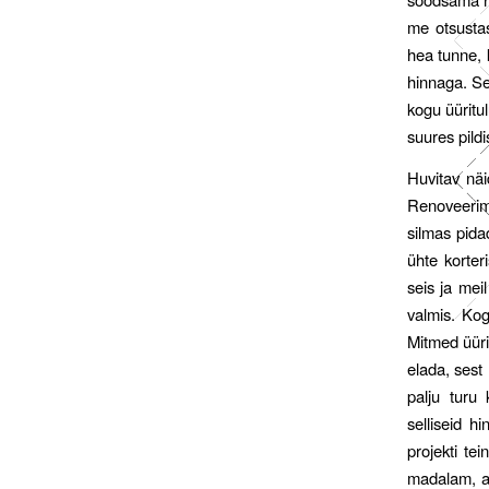
me otsustas
hea tunne, 
hinnaga. Se
kogu üüritu
suures pildis
Huvitav nä
Renoveerimi
silmas pida
ühte korter
seis ja mei
valmis. Kog
Mitmed üüri
elada, sest 
palju turu 
selliseid h
projekti te
madalam, aga