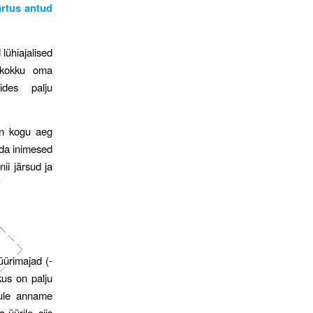
äärtus antud
 lühiajalised
d kokku oma
lides palju
in kogu aeg
ida inimesed
ii järsud ja
üürimajad (-
kus on palju
ikule anname
üürile, siis