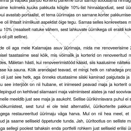
ime kolmeks kuuks pakkuda kõigile 10%-list hinnaalandust, sest üür
kui avastab portaalist, et tema üürimajas on sarnane korter pakkumi
e oli lihtsalt inimlikust aspektist õige tegu. Samas selles konkreetses 
lu 10% (reaalselt natuke vähem, sest lahkuvate üürnikega oli eraldi ko
 oli pilt selline).
ide oli aga meie Kalamajas asuv üürimaja, mida me renoveerisime 2
sel taastasime seal kõik, mis võimalik ja korterid on renoveeritud 
des. Mäletan hästi, kui renoveerimistööd käisid, siis kaalusime näiteks
isse ka sauna. Kõik arendajad teavad, et mingi hetk on rahadega proj
l oli just see hetk, aga õnneks otustasime siiski kaminad paigutada ja
u see interjöör on nii hubane, et inimesed peavad maja ja korterit
lepingud on kehtivad siiamaani maja valmimisest alates ja nad soovivad
neile meeldib just see maja ja asukoht. Sellise üürikinnisvara puhul ei s
kõikumistest, sest turul ei ole teist alternatiivi, üürikorterite pakk
ingega restaureeritud üürimaju väga harva. Mul on nii hea meel, et
inud ja saame selliseid õppetunde tunda. Jah, üüritootlus on selliste 
 sellegi poolest tahaksin enda portfelli rohkem just selliseid erilisi 