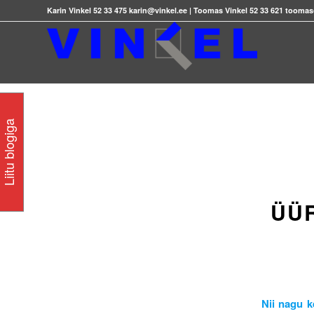
Karin Vinkel 52 33 475 karin@vinkel.ee | Toomas Vinkel 52 33 621 tooma
Liitu blogiga
ÜÜR
Nii nagu k