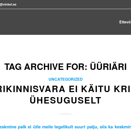
s@vinkel.ee
Ettevõ
TAG ARCHIVE FOR:
ÜÜRIÄRI
UNCATEGORIZED
IKINNISVARA EI KÄITU KRI
ÜHESUGUSELT
eskmine palk ei ütle meile tegelikult suurt palju, siis ka keskmi