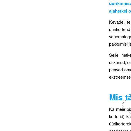
üürikinnisv
ajahetkel o
Kevadel, ter
üürikorter
vanematega
pakkumisi j
Sellel het
uskunud, os
peavad oma 
ekstreemsed 
Mis t
Ka meie pid
korterid) k
üürikortere
soodsama hi