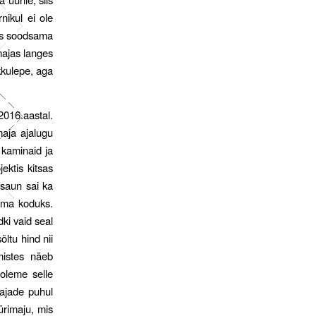
nikul ei ole
ses soodsama
majas langes
kkulepe, aga
016.aastal.
maja ajalugu
 kaminaid ja
ektis kitsas
 saun sai ka
 oma koduks.
ki vaid seal
õltu hind nii
umistes näeb
 oleme selle
majade puhul
üürimaju, mis