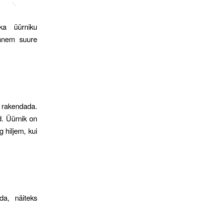
ka üürniku
ennem suure
 rakendada.
d. Üürnik on
 hiljem, kui
da, näiteks