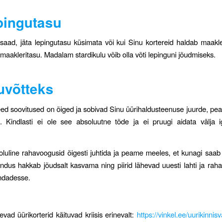
pingutasu
saad, jäta lepingutasu küsimata või kui Sinu kortereid haldab maakle
aakleritasu. Madalam stardikulu võib olla võti lepinguni jõudmiseks.
uvõtteks
ed soovitused on õiged ja sobivad Sinu üürihaldusteenuse juurde, pea
Kindlasti ei ole see absoluutne tõde ja ei pruugi aidata välja ig
luline rahavoogusid õigesti juhtida ja peame meeles, et kunagi saab 
andus hakkab jõudsalt kasvama ning piirid lähevad uuesti lahti ja raha
indadesse.
evad üürikorterid käituvad kriisis erinevalt:
https://vinkel.ee/uurikinnisv