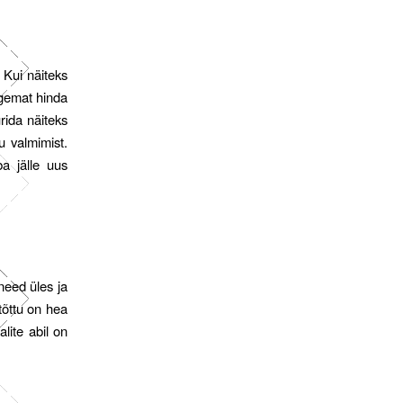
 Kui näiteks
rgemat hinda
rida näiteks
 valmimist.
ba jälle uus
 need üles ja
tõttu on hea
lite abil on