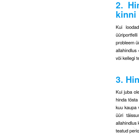
2. Hi
kinni
Kui loodad
üüriportfell
probleem üü
allahindlus
või kellegi 
3. Hi
Kui juba ol
hinda tõsta
kuu kaupa v
üüri täiss
allahindlus
teatud peri