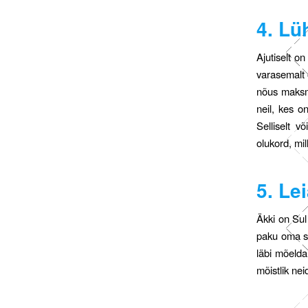
4. Lü
Ajutiselt o
varasemalt 
nõus maksma
neil, kes 
Selliselt v
olukord, mi
5. Le
Äkki on Sul 
paku oma si
läbi mõelda
mõistlik ne