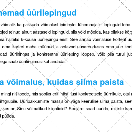
hemad üürilepingud
n võimalik ka pakkuda võimalust inimestel lühemaajalisi lepinguid teha.
oled teinud ainult aastaseid lepinguid, siis võid mõelda, kas ollakse kõ
 näiteks 6-kuuse üürilepingu eest. See annab võimaluse korterit üü
on oma korteri maha müünud ja ootavad uusarenduses oma uue kodu
õidad üürihinnas ja konkreetne üürileping lõppeb, võib olla turul ju
llega saab üüritingimusi kohandada.
ia võimalus, kuidas silma paista
mingi nišitoode, mis sobiks eriti hästi just konkreetsele üürnikule, otsi
htgrupile. Üüripakkumiste massis on väga keeruline silma paista, see
, kes on Sinu võimalikud klientidid? Seejärel saad uurida, milliste kana
id püüda.