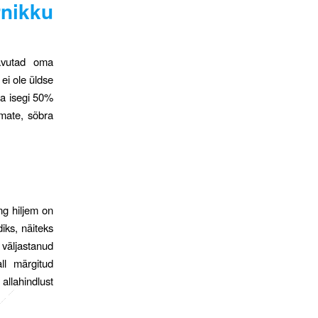
rnikku
aavutad oma
 ei ole üldse
ja isegi 50%
emate, sõbra
ng hiljem on
iks, näiteks
 väljastanud
ll märgitud
allahindlust