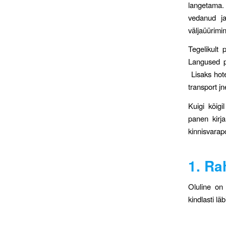
langetama. 
vedanud ja
väljaüürimi
Tegelikult
Langused p
Lisaks hote
transport jn
Kuigi kõigi
panen kirj
kinnisvarapo
1. Ra
Oluline on 
kindlasti lä