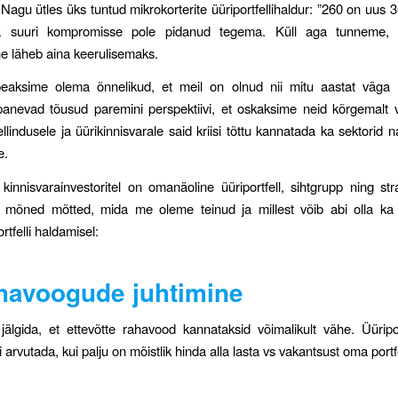
Nagu ütles üks tuntud mikrokorterite üüriportfellihaldur: ”260 on uus 3
 suuri kompromisse pole pidanud tegema. Küll aga tunneme, e
ne läheb aina keerulisemaks.
 peaksime olema õnnelikud, et meil on olnud nii mitu aastat väga
anevad tõusud paremini perspektiivi, et oskaksime neid kõrgemalt v
llindusele ja üürikinnisvarale said kriisi tõttu kannatada ka sektorid 
e.
l kinnisvarainvestoritel on omanäoline üüriportfell, sihtgrupp ning stra
a mõned mõtted, mida me oleme teinud ja millest võib abi olla ka 
rtfelli haldamisel:
havoogude juhtimine
jälgida, et ettevõtte rahavood kannataksid võimalikult vähe. Üüripor
bi arvutada, kui palju on mõistlik hinda alla lasta vs vakantsust oma portfe