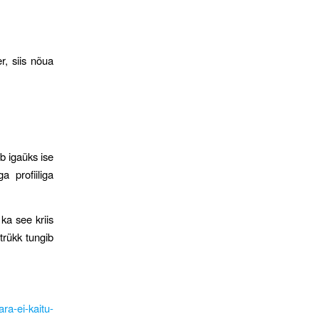
r, siis nõua
b igaüks ise
a profiiliga
ka see kriis
trükk tungib
ara-ei-kaitu-