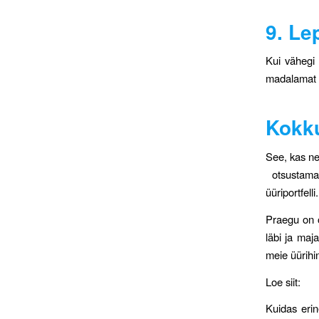
9. Le
Kui vähegi 
madalamat m
Kokk
See, kas ne
otsustama. 
üüriportfelli.
Praegu on o
läbi ja maj
meie üürih
Loe siit:
Kuidas erin