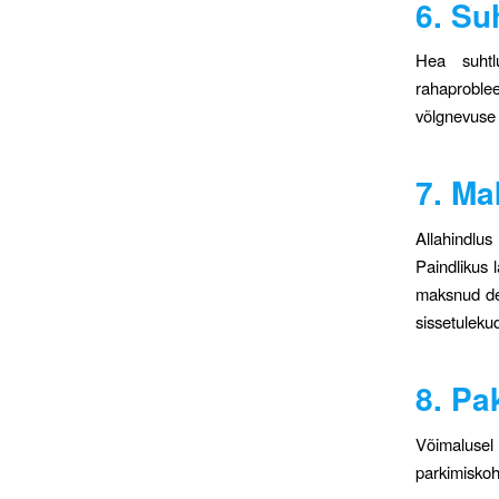
6. Su
Hea suhtl
rahaproble
võlgnevuse 
7. Ma
Allahindlu
Paindlikus 
maksnud dep
sissetuleku
8. Pa
Võimalusel
parkimiskoh