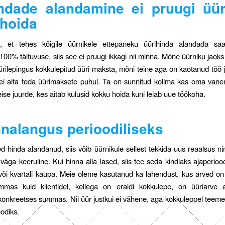
ndade alandamine ei pruugi üü
 hoida
, et tehes kõigile üürnikele ettepaneku üürihinda alandada s
i 100% täituvuse, siis see ei pruugi ikkagi nii minna. Mõne üürniku jaoks
rilepingus kokkulepitud üüri maksta, mõni teine aga on kaotanud töö 
 ei aita teda üürimaksete puhul. Ta on sunnitud kolima kas oma van
teise juurde, kes aitab kulusid kokku hoida kuni leiab uue töökoha.
nnalangus perioodiliseks
ed hinda alandanud, siis võib üürnikule sellest tekkida uus reaalsus ni
 väga keeruline. Kui hinna alla lased, siis tee seda kindlaks ajaperiood
õi kvartali kaupa. Meie oleme kasutanud ka lahendust, kus arved on
ummas kuid klientidel, kellega on eraldi kokkulepe, on üüriarve a
 konkreetses summas. Nii üür justkui ei vähene, aga kokkuleppel teeme 
oodiks.