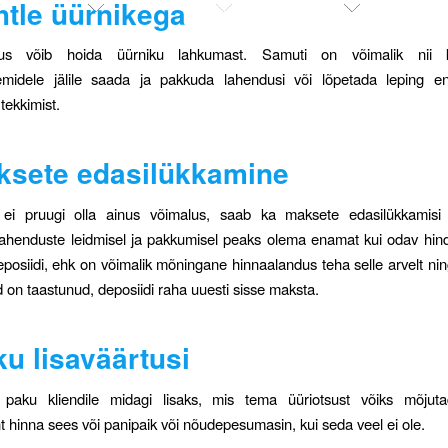
htle üürnikega
us võib hoida üürniku lahkumast. Samuti on võimalik nii 
emidele jälile saada ja pakkuda lahendusi või lõpetada leping 
tekkimist.
ksete edasilükkamine
s ei pruugi olla ainus võimalus, saab ka maksete edasilükkamisi
lahenduste leidmisel ja pakkumisel peaks olema enamat kui odav hin
osiidi, ehk on võimalik mõningane hinnaalandus teha selle arvelt ning
d on taastunud, deposiidi raha uuesti sisse maksta.
ku lisaväärtusi
 paku kliendile midagi lisaks, mis tema üüriotsust võiks mõjuta
t hinna sees või panipaik või nõudepesumasin, kui seda veel ei ole.