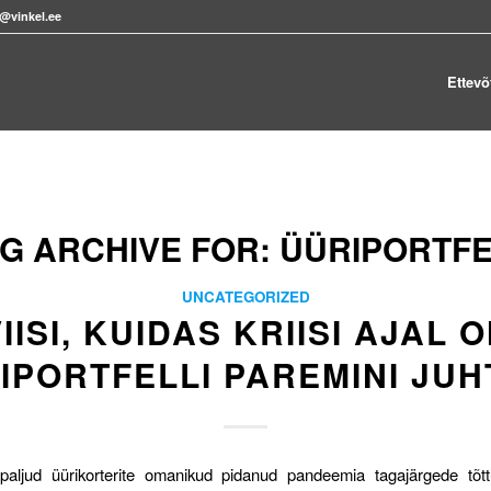
s@vinkel.ee
Ettevõ
G ARCHIVE FOR:
ÜÜRIPORTFE
UNCATEGORIZED
VIISI, KUIDAS KRIISI AJAL 
IPORTFELLI PAREMINI JUH
 paljud üürikorterite omanikud pidanud pandeemia tagajärgede tõtt