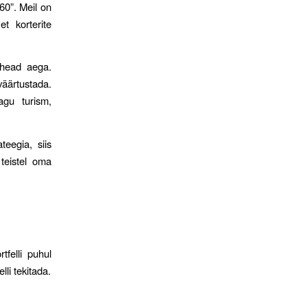
60”. Meil on
t korterite
 head aega.
äärtustada.
nagu turism,
teegia, siis
teistel oma
tfelli puhul
lli tekitada.