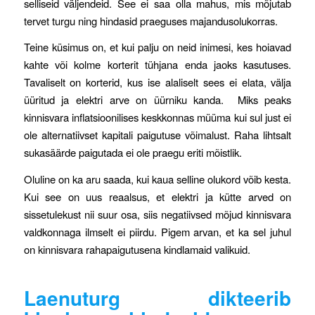
selliseid väljendeid. See ei saa olla mahus, mis mõjutab
tervet turgu ning hindasid praeguses majandusolukorras.
Teine küsimus on, et kui palju on neid inimesi, kes hoiavad
kahte või kolme korterit tühjana enda jaoks kasutuses.
Tavaliselt on korterid, kus ise alaliselt sees ei elata, välja
üüritud ja elektri arve on üürniku kanda. Miks peaks
kinnisvara inflatsioonilises keskkonnas müüma kui sul just ei
ole alternatiivset kapitali paigutuse võimalust. Raha lihtsalt
sukasäärde paigutada ei ole praegu eriti mõistlik.
Oluline on ka aru saada, kui kaua selline olukord võib kesta.
Kui see on uus reaalsus, et elektri ja kütte arved on
sissetulekust nii suur osa, siis negatiivsed mõjud kinnisvara
valdkonnaga ilmselt ei piirdu. Pigem arvan, et ka sel juhul
on kinnisvara rahapaigutusena kindlamaid valikuid.
Laenuturg dikteerib