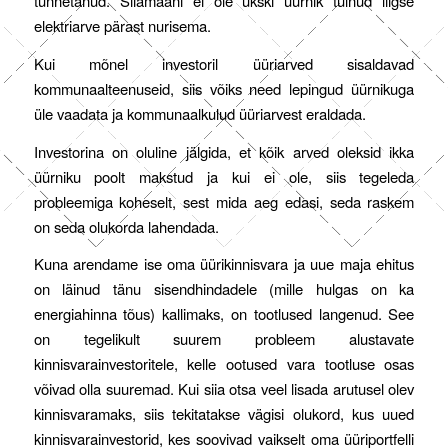
tunnetanud. Siiamaani ei ole ükski üürnik tulnud liigse
elektriarve pärast nurisema.
Kui mõnel investoril üüriarved sisaldavad
kommunaalteenuseid, siis võiks need lepingud üürnikuga
üle vaadata ja kommunaalkulud üüriarvest eraldada.
Investorina on oluline jälgida, et kõik arved oleksid ikka
üürniku poolt makstud ja kui ei ole, siis tegeleda
probleemiga koheselt, sest mida aeg edasi, seda raskem
on seda olukorda lahendada.
Kuna arendame ise oma üürikinnisvara ja uue maja ehitus
on läinud tänu sisendhindadele (mille hulgas on ka
energiahinna tõus) kallimaks, on tootlused langenud. See
on tegelikult suurem probleem alustavate
kinnisvarainvestoritele, kelle ootused vara tootluse osas
võivad olla suuremad. Kui siia otsa veel lisada arutusel olev
kinnisvaramaks, siis tekitatakse vägisi olukord, kus uued
kinnisvarainvestorid, kes soovivad vaikselt oma üüriportfelli