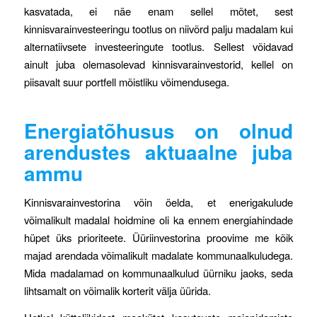
kasvatada, ei näe enam sellel mõtet, sest
kinnisvarainvesteeringu tootlus on niivõrd palju madalam kui
alternatiivsete investeeringute tootlus. Sellest võidavad
ainult juba olemasolevad kinnisvarainvestorid, kellel on
piisavalt suur portfell mõistliku võimendusega.
Energiatõhusus on olnud
arendustes aktuaalne juba
ammu
Kinnisvarainvestorina võin öelda, et enerigakulude
võimalikult madalal hoidmine oli ka ennem energiahindade
hüpet üks prioriteete. Üüriinvestorina proovime me kõik
majad arendada võimalikult madalate kommunaalkuludega.
Mida madalamad on kommunaalkulud üürniku jaoks, seda
lihtsamalt on võimalik korterit välja üürida.