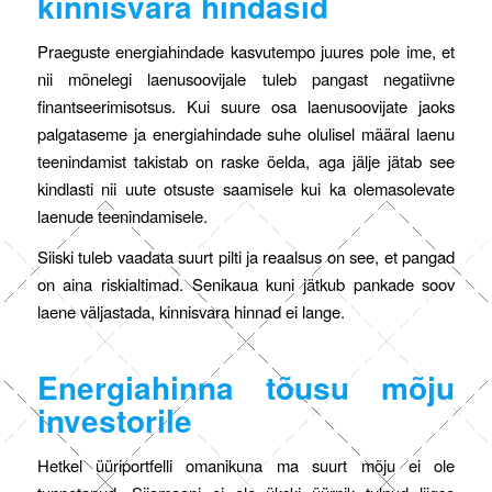
kinnisvara hindasid
Praeguste energiahindade kasvutempo juures pole ime, et
nii mõnelegi laenusoovijale tuleb pangast negatiivne
finantseerimisotsus. Kui suure osa laenusoovijate jaoks
palgataseme ja energiahindade suhe olulisel määral laenu
teenindamist takistab on raske öelda, aga jälje jätab see
kindlasti nii uute otsuste saamisele kui ka olemasolevate
laenude teenindamisele.
Siiski tuleb vaadata suurt pilti ja reaalsus on see, et pangad
on aina riskialtimad. Senikaua kuni jätkub pankade soov
laene väljastada, kinnisvara hinnad ei lange.
Energiahinna tõusu mõju
investorile
Hetkel üüriportfelli omanikuna ma suurt mõju ei ole