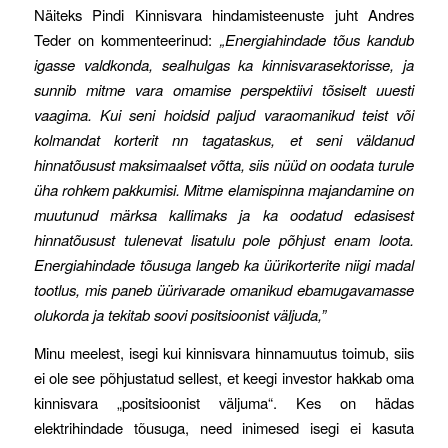
Näiteks Pindi Kinnisvara hindamisteenuste juht Andres
Teder on kommenteerinud:
„Energiahindade tõus kandub
igasse valdkonda, sealhulgas ka kinnisvarasektorisse, ja
sunnib mitme vara omamise perspektiivi tõsiselt uuesti
vaagima. Kui seni hoidsid paljud varaomanikud teist või
kolmandat korterit nn tagataskus, et seni väldanud
hinnatõusust maksimaalset võtta, siis nüüd on oodata turule
üha rohkem pakkumisi. Mitme elamispinna majandamine on
muutunud märksa kallimaks ja ka oodatud edasisest
hinnatõusust tulenevat lisatulu pole põhjust enam loota.
Energiahindade tõusuga langeb ka üürikorterite niigi madal
tootlus, mis paneb üürivarade omanikud ebamugavamasse
olukorda ja tekitab soovi positsioonist väljuda,”
Minu meelest, isegi kui kinnisvara hinnamuutus toimub, siis
ei ole see põhjustatud sellest, et keegi investor hakkab oma
kinnisvara „positsioonist väljuma“. Kes on hädas
elektrihindade tõusuga, need inimesed isegi ei kasuta