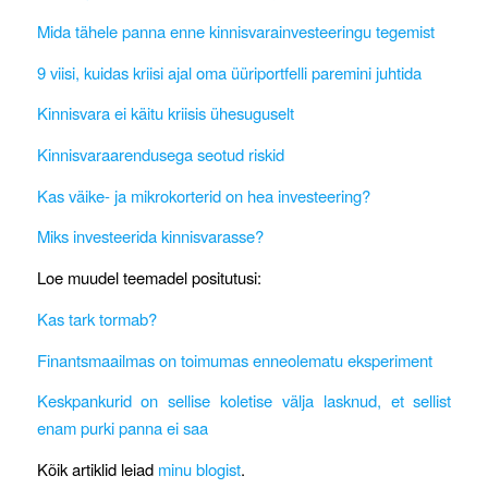
Mida tähele panna enne kinnisvarainvesteeringu tegemist
9 viisi, kuidas kriisi ajal oma üüriportfelli paremini juhtida
Kinnisvara ei käitu kriisis ühesuguselt
Kinnisvaraarendusega seotud riskid
Kas väike- ja mikrokorterid on hea investeering?
Miks investeerida kinnisvarasse?
Loe muudel teemadel positutusi:
Kas tark tormab?
Finantsmaailmas on toimumas enneolematu eksperiment
Keskpankurid on sellise koletise välja lasknud, et sellist
enam purki panna ei saa
Kõik artiklid leiad
minu blogist
.