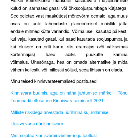
Hetkel kütteliikidest maakütet kasutavate majapidamiste
kulud on sarnased gaasi või õhksoojuspumbaga kütjatega.
See peletab vast maaküttest mõnevõrra eemale, aga muus
osas on uute lahenduste planeerimisel mõistlik jätta
endale mitmed kütte variandid. Võimalusel, kasutad päikest,
kui vaja, kasutad gaasi, kui saad kasutada soojuspumpa ja
kui olukord on eriti karm, siis eramajas (või väiksemas
kortermajas) tuleb abiks puukütte kamina
võimalus. Ühesõnaga, hea on omada alternatiive ja mida
vähem kellestki või millestki sõltud, seda lihtsam on elada.
Minu teised kinnisvarateemalised postitused:
Kinnisvara buumis, aga on näha jahtumise märke – Tõnu
Toomparki ettekanne Kinnisvaraseminarilt 2021
Milliste riskidega arvestada üürihinna kujundamisel
Uus vs vana üürikinnisvara
Mis mõjutab kinnisvarainvesteeringu tootlust