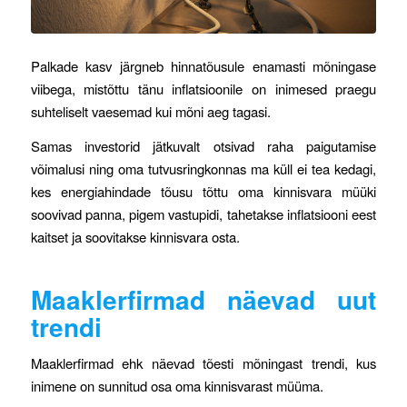
Palkade kasv järgneb hinnatõusule enamasti mõningase
viibega, mistõttu tänu inflatsioonile on inimesed praegu
suhteliselt vaesemad kui mõni aeg tagasi.
Samas investorid jätkuvalt otsivad raha paigutamise
võimalusi ning oma tutvusringkonnas ma küll ei tea kedagi,
kes energiahindade tõusu tõttu oma kinnisvara müüki
soovivad panna, pigem vastupidi, tahetakse inflatsiooni eest
kaitset ja soovitakse kinnisvara osta.
Maaklerfirmad näevad uut
trendi
Maaklerfirmad ehk näevad tõesti mõningast trendi, kus
inimene on sunnitud osa oma kinnisvarast müüma.