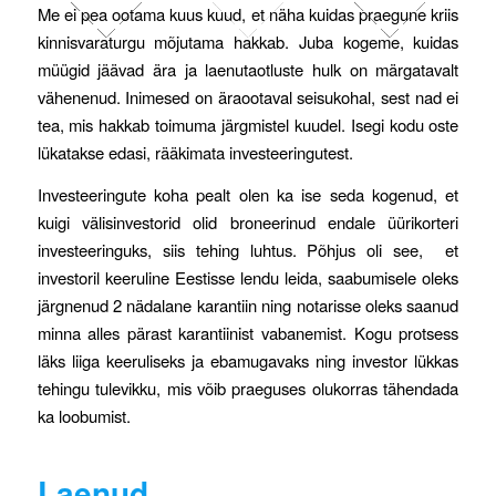
Me ei pea ootama kuus kuud, et näha kuidas praegune kriis
kinnisvaraturgu mõjutama hakkab. Juba kogeme, kuidas
müügid jäävad ära ja laenutaotluste hulk on märgatavalt
vähenenud. Inimesed on äraootaval seisukohal, sest nad ei
tea, mis hakkab toimuma järgmistel kuudel. Isegi kodu oste
lükatakse edasi, rääkimata investeeringutest.
Investeeringute koha pealt olen ka ise seda kogenud, et
kuigi välisinvestorid olid broneerinud endale üürikorteri
investeeringuks, siis tehing luhtus. Põhjus oli see, et
investoril keeruline Eestisse lendu leida, saabumisele oleks
järgnenud 2 nädalane karantiin ning notarisse oleks saanud
minna alles pärast karantiinist vabanemist. Kogu protsess
läks liiga keeruliseks ja ebamugavaks ning investor lükkas
tehingu tulevikku, mis võib praeguses olukorras tähendada
ka loobumist.
Laenud