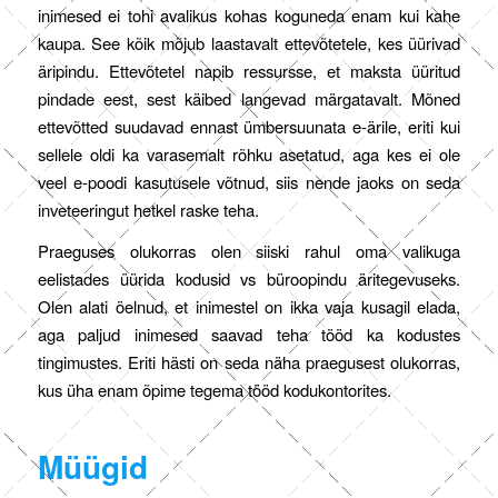
inimesed ei tohi avalikus kohas koguneda enam kui kahe
kaupa. See kõik mõjub laastavalt ettevõtetele, kes üürivad
äripindu. Ettevõtetel napib ressursse, et maksta üüritud
pindade eest, sest käibed langevad märgatavalt. Mõned
ettevõtted suudavad ennast ümbersuunata e-ärile, eriti kui
sellele oldi ka varasemalt rõhku asetatud, aga kes ei ole
veel e-poodi kasutusele võtnud, siis nende jaoks on seda
inveteeringut hetkel raske teha.
Praeguses olukorras olen siiski rahul oma valikuga
eelistades üürida kodusid vs büroopindu äritegevuseks.
Olen alati öelnud, et inimestel on ikka vaja kusagil elada,
aga paljud inimesed saavad teha tööd ka kodustes
tingimustes. Eriti hästi on seda näha praegusest olukorras,
kus üha enam õpime tegema tööd kodukontorites.
Müügid