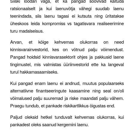
Siiski loodan väga, et ka pangad soovivad käituda
ratsionaalselt ja kui laenuvõtja vähegi suudab laenu
teenindada, siis laenu tagasi ei kutsuta ning üritatakse
üheskoos leida kompromiss vs tagatisvara realiseerimine
turu madalseisus.
Arvan, et kõige kehvemas olukorras on need
kinnisvarainvestorid, kes on võtnud palju võimendust.
Pangad hoidsid kinnisvarasektorit ohjes ja pakkusid laene
tingimustel, mis valmistas üüriinvestorid ette ka langeval
turul hakkamasaamiseks.
Kui pangad enam laenu ei andnud, muutus populaarseks
alternatiivne finantseeringute kaasamine ning seal on/oli
võimalused palju suuremad ja riske maandati palju vähem.
Praegu tundub, et pankade riskikartlikkus õigustas end.
Paljud oleksid hetkel tunduvalt kehvemas olukorras, kui
pankadest oleks saanud kergemini laenu.