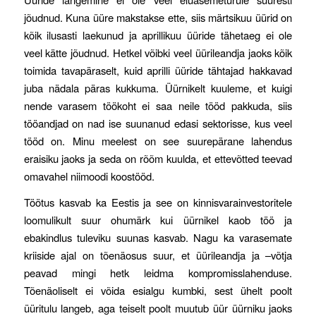
jõudnud. Kuna üüre makstakse ette, siis märtsikuu üürid on
kõik ilusasti laekunud ja aprillikuu üüride tähetaeg ei ole
veel kätte jõudnud. Hetkel võibki veel üürileandja jaoks kõik
toimida tavapäraselt, kuid aprilli üüride tähtajad hakkavad
juba nädala päras kukkuma. Üürnikelt kuuleme, et kuigi
nende varasem töökoht ei saa neile tööd pakkuda, siis
tööandjad on nad ise suunanud edasi sektorisse, kus veel
tööd on. Minu meelest on see suurepärane lahendus
eraisiku jaoks ja seda on rõõm kuulda, et ettevõtted teevad
omavahel niimoodi koostööd.
Töötus kasvab ka Eestis ja see on kinnisvarainvestoritele
loomulikult suur ohumärk kui üürnikel kaob töö ja
ebakindlus tuleviku suunas kasvab. Nagu ka varasemate
kriiside ajal on tõenäosus suur, et üürileandja ja –võtja
peavad mingi hetk leidma kompromisslahenduse.
Tõenäoliselt ei võida esialgu kumbki, sest ühelt poolt
üüritulu langeb, aga teiselt poolt muutub üür üürniku jaoks