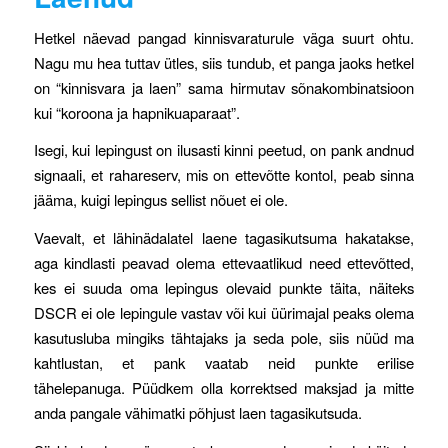
Hetkel näevad pangad kinnisvaraturule väga suurt ohtu.
Nagu mu hea tuttav ütles, siis tundub, et panga jaoks hetkel
on “kinnisvara ja laen” sama hirmutav sõnakombinatsioon
kui “koroona ja hapnikuaparaat”.
Isegi, kui lepingust on ilusasti kinni peetud, on pank andnud
signaali, et rahareserv, mis on ettevõtte kontol, peab sinna
jääma, kuigi lepingus sellist nõuet ei ole.
Vaevalt, et lähinädalatel laene tagasikutsuma hakatakse,
aga kindlasti peavad olema ettevaatlikud need ettevõtted,
kes ei suuda oma lepingus olevaid punkte täita, näiteks
DSCR ei ole lepingule vastav või kui üürimajal peaks olema
kasutusluba mingiks tähtajaks ja seda pole, siis nüüd ma
kahtlustan, et pank vaatab neid punkte erilise
tähelepanuga. Püüdkem olla korrektsed maksjad ja mitte
anda pangale vähimatki põhjust laen tagasikutsuda.