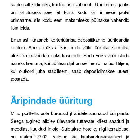
suhteliselt kallimaks, kui töötasu väheneb. Üürileandja jaoks
on lohutuseks see, et kuna kodu on inimese jaoks
primaarne, siis kodu eest maksmiseks püütakse vahendid
ikka leida.
Enamasti kaasneb korteriüüriga deposiitkanne üürileandja
kontole. See on üks allikas, mida võiks üürniku keerulise
olukorra leevendamiseks kasutada. Seda võiks vormistada
näiteks laenuna, kui üürileandjal on selline võimalus. Hiljem,
kui olukord juba stabiilsem, saab deposiidimakse uuesti
teostada.
Äripindade üüriturg
Minu portfellis pole büroosid jt äridele suunatud üüripindu.
Seega tugineb allolev ülevaade tuttavate käest saadud ja
meediast kuuldud infole. Suletakse hotelle, riigi korraldusel
on alates 27.03. suletud ka kaubanduskeskused ja