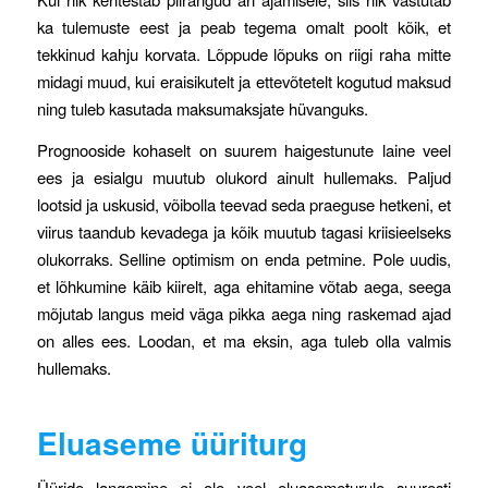
ka tulemuste eest ja peab tegema omalt poolt kõik, et
tekkinud kahju korvata. Lõppude lõpuks on riigi raha mitte
midagi muud, kui eraisikutelt ja ettevõtetelt kogutud maksud
ning tuleb kasutada maksumaksjate hüvanguks.
Prognooside kohaselt on suurem haigestunute laine veel
ees ja esialgu muutub olukord ainult hullemaks. Paljud
lootsid ja uskusid, võibolla teevad seda praeguse hetkeni, et
viirus taandub kevadega ja kõik muutub tagasi kriisieelseks
olukorraks. Selline optimism on enda petmine. Pole uudis,
et lõhkumine käib kiirelt, aga ehitamine võtab aega, seega
mõjutab langus meid väga pikka aega ning raskemad ajad
on alles ees. Loodan, et ma eksin, aga tuleb olla valmis
hullemaks.
Eluaseme üüriturg
Üüride langemine ei ole veel eluasemeturule suuresti