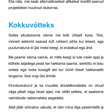
Eks näis, mis saab alternatiivsetest allikatest krediiti saanud
projektidest muutnud olukorras.
Kokkuvõtteks
Selles situatsioonis oleme me kõik ühiselt koos. Tõsi,
mõned sektorid saavad küll rohkem pihta kui teised, aga
puutumatuna ei jää meist keegi, ei eraisikud ega ärid.
Me peame olema valmis, et mitte keegi ei tule meile appi ja
kõikide asjadega pead ise hakkama saama, seetõttu ei tasu
ootata ega loota kusagilt abi kui üürid tõesti hakkavadki
langema. See ongi üks äririsk.
Kinnisvaraturul ja ka muudes ärivaldkondades on olnud
väga pikalt väga head ajad, mis olidki selleks, et saaksime
valmistuda raskemateks aegadeks.
Alati jääb võimalus uskuda, et olen mina liiga pessimistlik ja