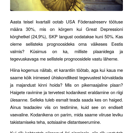
Aasta teisel kvartalil ootab USA Föderaalreserv töötuse
määra 30%, mis on kõrgem kui Great Depressioni
kõrghetkel (24,9%), SKP langust oodatakse kuni 50%. Kas
oleme sellisteks prognoosideks oma väikeses Eestis
valmis? Küsimus on ka, milliste plaanidega ja
tegevuskavaga me sellistele prognoosidele vastu läheme.
Hiina kogemus näitab, et karantiin töötab, aga kui kaua me
saame kõik inimesed ühiskondlikest tegevustest kõrvaldada
ja majandust kinni hoida? Mis on pikemaajaline plaan?
Haigete ravimine ja tervetest kodanikest eraldamine on riigi
ülesanne. Selleks tuleb esmalt teada saada kes on haiged.
Ainus teadaolev viis on testimine, kuid see on endiselt
vaevaline. Kodanikena on parim, mida saame viiruse leviku
takistamiseks teha, sotsiaalne distantseerumine.
Kui riik kehtestab piirangud äri ajamisele, siis riik vastutab