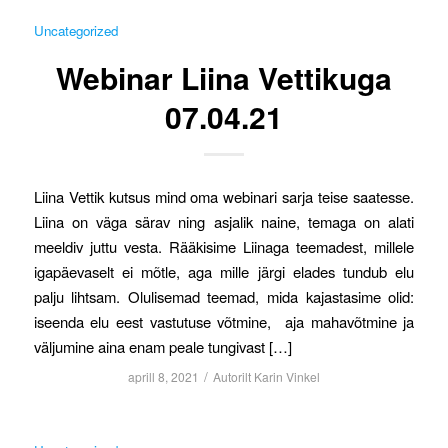
Uncategorized
Webinar Liina Vettikuga
07.04.21
Liina Vettik kutsus mind oma webinari sarja teise saatesse.
Liina on väga särav ning asjalik naine, temaga on alati
meeldiv juttu vesta. Rääkisime Liinaga teemadest, millele
igapäevaselt ei mõtle, aga mille järgi elades tundub elu
palju lihtsam. Olulisemad teemad, mida kajastasime olid:
iseenda elu eest vastutuse võtmine, aja mahavõtmine ja
väljumine aina enam peale tungivast […]
/
aprill 8, 2021
Autorilt
Karin Vinkel