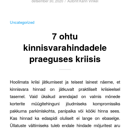
/
detsember 30, 2020
Autorilt
Karin Vinkel
Uncategorized
7 ohtu
kinnisvarahindadele
praeguses kriisis
Hoolimata kriisi jätkumisest ja teisest lainest näeme, et
kinnisvara hinnad on jätkuvalt praktiliselt kriisieelsel
tasemel. Vaid üksikud arendajad on valmis mõnede
korterite müügitehinguni jõudmiseks kompromissiks
pakkuma parkimiskohta, panipaika või kööki hinna sees.
Kas hinnad ka edaspidi oluliselt ei lange on ebaselge.
Üllatuste vältimiseks tuleb endale hindade mõjuritest aru