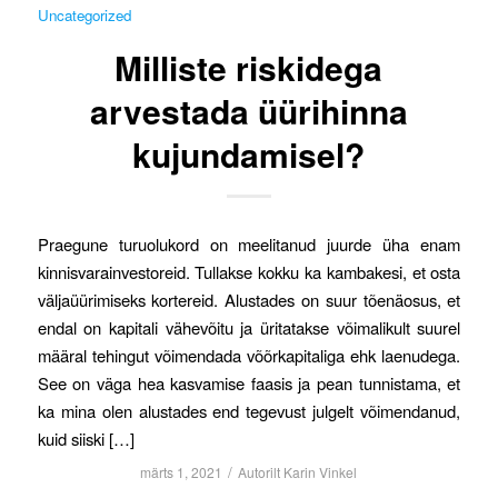
Uncategorized
Milliste riskidega
arvestada üürihinna
kujundamisel?
Praegune turuolukord on meelitanud juurde üha enam
kinnisvarainvestoreid. Tullakse kokku ka kambakesi, et osta
väljaüürimiseks kortereid. Alustades on suur tõenäosus, et
endal on kapitali vähevõitu ja üritatakse võimalikult suurel
määral tehingut võimendada võõrkapitaliga ehk laenudega.
See on väga hea kasvamise faasis ja pean tunnistama, et
ka mina olen alustades end tegevust julgelt võimendanud,
kuid siiski […]
/
märts 1, 2021
Autorilt
Karin Vinkel