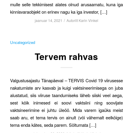
mulle selle tekkimisest alates olnud arusaamatu, kuna iga
kinnisvaraobjekt on erinev nagu ka iga investor, […]
/
jaanuar 14, 2021
Autorilt
Karin Vinkel
Uncategorized
Tervem rahvas
Valgustusajastu Tänapäeval – TERVIS Covid 19 viirusesse
nakatumiste arv kasvab ja kuigi vaktsineerimisega on juba
alustatud, siis viiruse taandumiseks läheb siiski veel aega,
sest kõik inimesed ei soovi vaktsiini ning soovijate
vaktsineerimine ei juhtu üleöö. Mida varem igaüks meist
saab aru, et tema tervis on ainult (või vähemalt eelkõige)
tema enda kätes, seda parem. Sõltumata […]