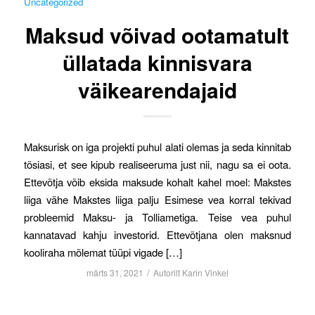
Uncategorized
Maksud võivad ootamatult
üllatada kinnisvara
väikearendajaid
Maksurisk on iga projekti puhul alati olemas ja seda kinnitab
tõsiasi, et see kipub realiseeruma just nii, nagu sa ei oota.
Ettevõtja võib eksida maksude kohalt kahel moel: Makstes
liiga vähe Makstes liiga palju Esimese vea korral tekivad
probleemid Maksu- ja Tolliametiga. Teise vea puhul
kannatavad kahju investorid. Ettevõtjana olen maksnud
kooliraha mõlemat tüüpi vigade […]
/
märts 31, 2021
Autorilt
Karin Vinkel