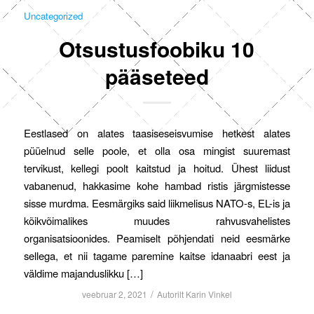
Uncategorized
Otsustusfoobiku 10
pääseteed
Eestlased on alates taasiseseisvumise hetkest alates
püüelnud selle poole, et olla osa mingist suuremast
tervikust, kellegi poolt kaitstud ja hoitud. Ühest liidust
vabanenud, hakkasime kohe hambad ristis järgmistesse
sisse murdma. Eesmärgiks said liikmelisus NATO-s, EL-is ja
kõikvõimalikes muudes rahvusvahelistes
organisatsioonides. Peamiselt põhjendati neid eesmärke
sellega, et nii tagame paremine kaitse idanaabri eest ja
väldime majanduslikku […]
/
veebruar 2, 2021
Autorilt
Karin Vinkel