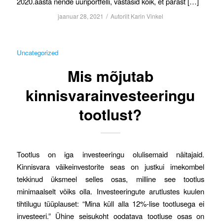
2020.aasta nende üüriportfelli, vastasid kõik, et pärast […]
/
jaanuar 28, 2021
Autorilt
Karin Vinkel
Uncategorized
Mis mõjutab
kinnisvarainvesteeringu
tootlust?
Tootlus on iga investeeringu olulisemaid näitajaid.
Kinnisvara väikeinvestorite seas on justkui imekombel
tekkinud üksmeel selles osas, milline see tootlus
minimaalselt võiks olla. Investeeringute arutlustes kuulen
tihtilugu tüüplauset: “Mina küll alla 12%-lise tootlusega ei
investeeri.” Ühine seisukoht oodatava tootluse osas on