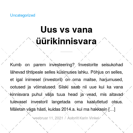
Uncategorized
Uus vs vana
üürikinnisvara
Kumb on parem investeering? Investorite seisukohad
lähevad tihtipeale selles küsimuses lahku. Põhjus on selles,
et igal inimesel (investoril) on oma maitse, harjumused,
ootused ja võimalused. Siiski saab nii uue kui ka vana
kinnisvara puhul välja tuua head ja vead, mis aitavad
tulevasel investoril langetada oma kaalutletud otsus.
Mäletan väga hästi, kuidas 2014.a. kui ma hakkasin […]
/
veebruar 11, 2021
Autorilt
Karin Vinkel