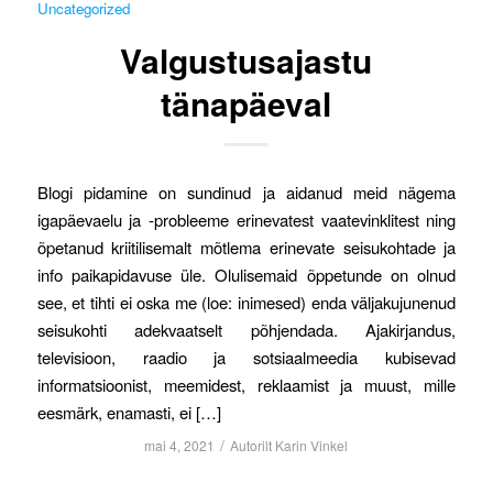
Uncategorized
Valgustusajastu
tänapäeval
Blogi pidamine on sundinud ja aidanud meid nägema
igapäevaelu ja -probleeme erinevatest vaatevinklitest ning
õpetanud kriitilisemalt mõtlema erinevate seisukohtade ja
info paikapidavuse üle. Olulisemaid õppetunde on olnud
see, et tihti ei oska me (loe: inimesed) enda väljakujunenud
seisukohti adekvaatselt põhjendada. Ajakirjandus,
televisioon, raadio ja sotsiaalmeedia kubisevad
informatsioonist, meemidest, reklaamist ja muust, mille
eesmärk, enamasti, ei […]
/
mai 4, 2021
Autorilt
Karin Vinkel